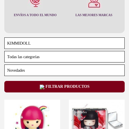
ENVÍOS A TODO EL MUNDO
LAS MEJORES MARCAS
FILTRAR PRODUCTOS
-10%
Últimas
-10%
Últimas
unidades
unidades