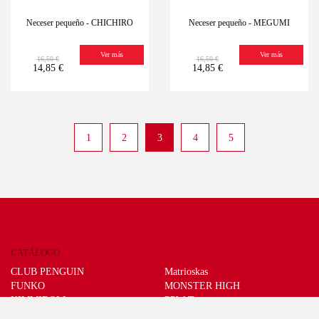
Neceser pequeño - CHICHIRO
Neceser pequeño - MEGUMI
Ver más
Ver más
16,50 €
16,50 €
14,85 €
14,85 €
1
2
3
4
5
CATÁLOGO
CLUB PENGUIN
Matrioskas
FUNKO
MONSTER HIGH
KIMMIDOLL
PPW Toys
LEGO
SCHLEICH