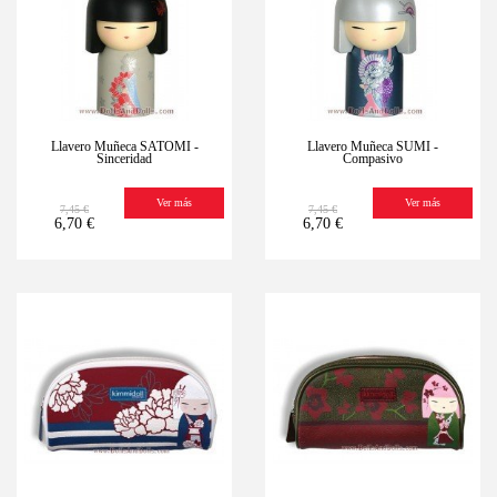
Llavero Muñeca SATOMI -
Llavero Muñeca SUMI -
Sinceridad
Compasivo
Ver más
Ver más
7,45 €
7,45 €
6,70 €
6,70 €
-10%
Últimas
-10%
Últimas
unidades
unidades