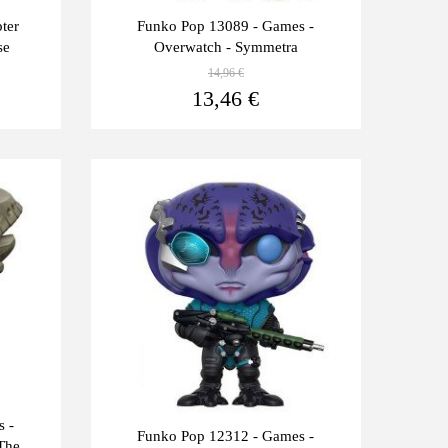
ter
Funko Pop 13089 - Games -
se
Overwatch - Symmetra
14,96 €
Ver más
Ver más
13,46 €
Últimas
-10%
unidades
s -
Funko Pop 12312 - Games -
The