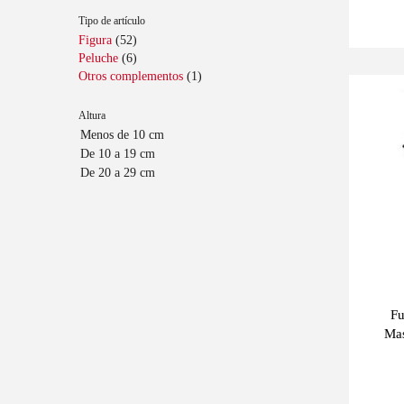
Tipo de artículo
Figura
(52)
Peluche
(6)
Otros complementos
(1)
Últimas
-10%
unidades
Altura
Fu
Mas