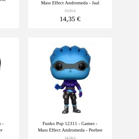
Mass Effect Andromeda - Jaal
15,95 €
Ver más
Ver más
14,35 €
Últimas
-10%
unidades
 -
Funko Pop 12311 - Games -
er
Mass Effect Andromeda - Peebee
14,96 €