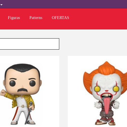
L
Figuras
Patterns
OFERTAS
-10%