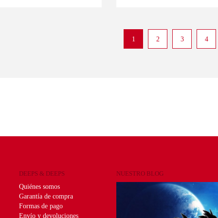
1
2
3
4
DEEPS & DEEPS
NUESTRO BLOG
Quiénes somos
Garantía de compra
Formas de pago
Envío y devoluciones