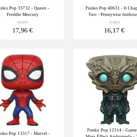
unko Pop 33732 - Queen -
Funko Pop 40631 - It Chap
Freddie Mercury
Two - Pennywise funhou
19,95 €
17,96 €
Ver más
17,96 €
16,17 €
Últimas
-10%
unidades
Funko Pop 12314 - Game
nko Pop 13317 - Marvel -
Mass Effect Andromeda - 