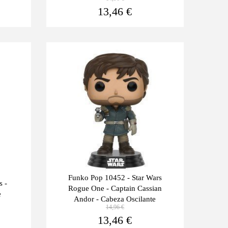
Ver más
Ver más
13,46 €
Últimas
-10%
unidades
Funko Pop 10452 - Star Wars
s -
Rogue One - Captain Cassian
e
Andor - Cabeza Oscilante
14,96 €
Ver más
Ver más
13,46 €