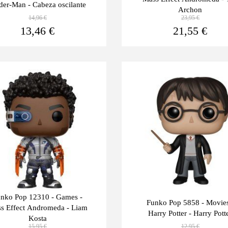
der-Man - Cabeza oscilante
Archon
14,96 €
23,95 €
Ver más
13,46 €
21,55 €
Últimas
-10%
unidades
nko Pop 12310 - Games -
Funko Pop 5858 - Movies
s Effect Andromeda - Liam
Harry Potter - Harry Pott
Kosta
15,95 €
12,95 €