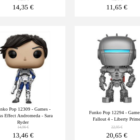
Ver más
14,35 €
11,65 €
Últimas
-10%
unidades
nko Pop 12309 - Games -
Funko Pop 12294 - Game
s Effect Andromeda - Sara
Fallout 4 - Liberty Prim
Ryder
14,96 €
22,95 €
Ver más
13,46 €
20,65 €