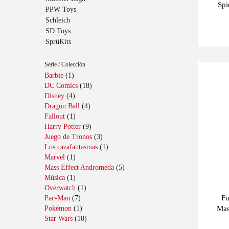
Spi
Serie / Colección
Barbie
(1)
Últimas
-10%
unidades
DC Comics
(18)
Disney
(4)
Dragon Ball
(4)
Fallout
(1)
Harry Potter
(9)
Juego de Tronos
(3)
Los cazafantasmas
(1)
Marvel
(1)
Mass Effect Andromeda
(5)
Música
(1)
Overwatch
(1)
Fu
Pac-Man
(7)
Pokémon
(1)
Mas
Star Wars
(10)