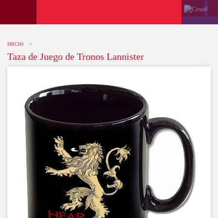
0
INICIO
>
Taza de Juego de Tronos Lannister
-10%