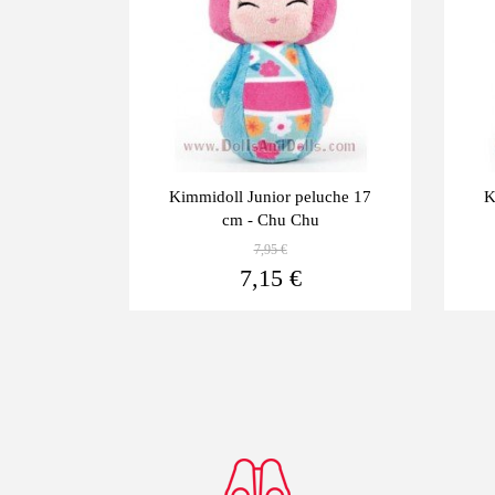
luche 25
Kimmidoll Junior peluche 17
K
cm - Chu Chu
7,95 €
Ver más
Ver más
7,15 €