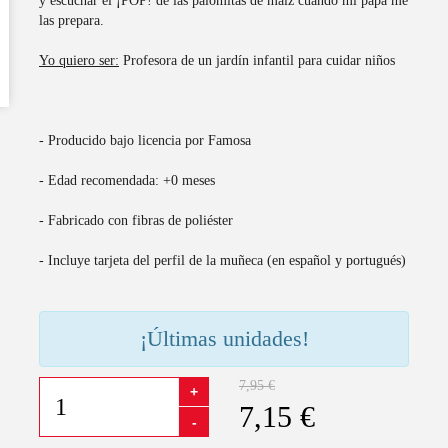
y escuchar el ¡POP! de las palomitas de maíz cuando mi papá me
las prepara.
Yo quiero ser:
Profesora de un jardín infantil para cuidar niños
- Producido bajo licencia por Famosa
- Edad recomendada: +0 meses
- Fabricado con fibras de poliéster
- Incluye tarjeta del perfil de la muñeca (en español y portugués)
¡Últimas unidades!
7,95 €
+
7,15 €
-