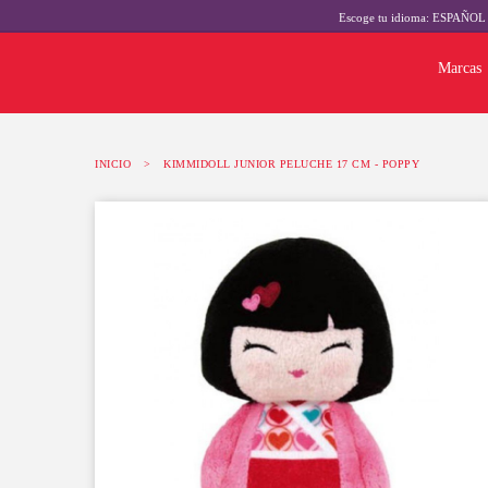
Escoge tu idioma:
ESPAÑO
Marcas
INICIO
>
KIMMIDOLL JUNIOR PELUCHE 17 CM - POPPY
-10%