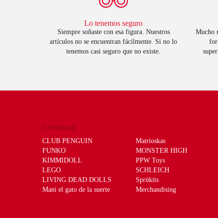
Lo tenemos seguro
Siempre soñaste con esa figura. Nuestros
Mucho m
artículos no se encuentran fácilmente. Si no lo
for
tenemos casi seguro que no existe.
super
CATÁLOGO
CLUB PENGUIN
Matrioskas
FUNKO
MONSTER HIGH
KIMMIDOLL
PPW Toys
LEGO
SCHLEICH
LIVING DEAD DOLLS
Sprükits
Mani el gato de la suerte
Merchandising