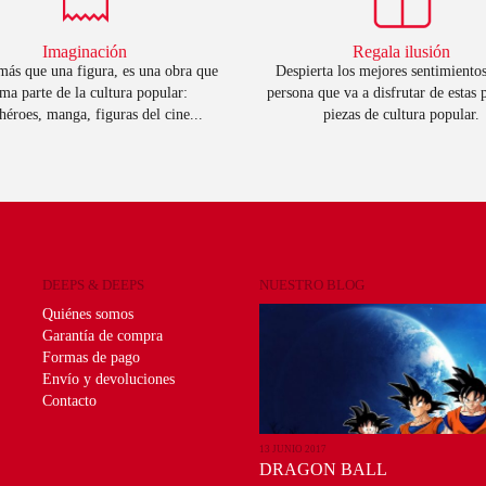
Imaginación
Regala ilusión
ás que una figura, es una obra que
Despierta los mejores sentimientos
ma parte de la cultura popular:
persona que va a disfrutar de estas
héroes, manga, figuras del cine...
piezas de cultura popular.
DEEPS & DEEPS
NUESTRO BLOG
Quiénes somos
Garantía de compra
Formas de pago
Envío y devoluciones
Contacto
13 JUNIO 2017
DRAGON BALL