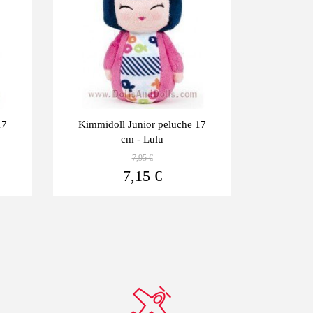
17
Kimmidoll Junior peluche 17
Kimmido
cm - Lulu
7,95 €
Ver más
Ver más
7,15 €