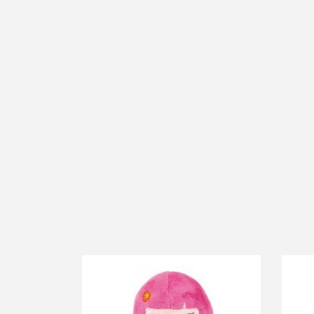
-10%
-1