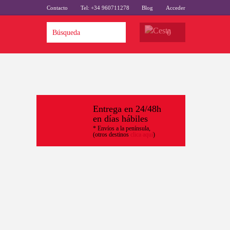
Contacto
Tel: +34 960711278
Blog
Acceder
0
Entrega en 24/48h
en días hábiles
* Envíos a la península,
(otros destinos
clica aquí
)