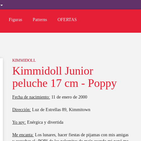
L
Figuras
Patterns
OFERTAS
KIMMIDOLL
Kimmidoll Junior
peluche 17 cm - Poppy
Fecha de nacimiento:
11 de enero de 2000
Dirección:
Luz de Estrellas 89, Kimmitown
Yo soy:
Enérgica y divertida
Me encanta:
Los lunares, hacer fiestas de pijamas con mis amigas