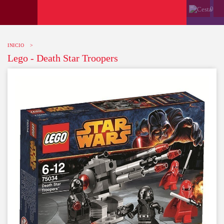
0
INICIO
>
Lego - Death Star Troopers
-10%