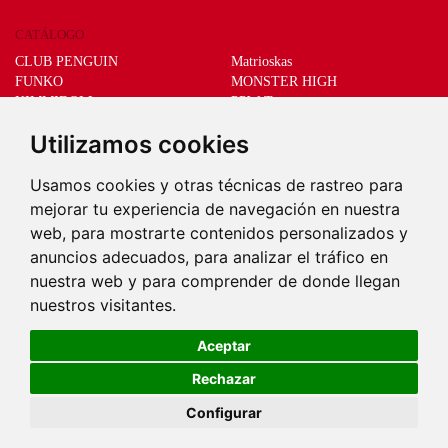
CATÁLOGO
CLUB PENGUIN
Matrioskas
FUNKO
MONSTER HIGH
KIMMIDOLL
PPW Toys
LEGO
SCHLEICH
Utilizamos cookies
LIVING DEAD DOLLS
Sprükits
Mani el gato de la suerte
Merchandising
Usamos cookies y otras técnicas de rastreo para
mejorar tu experiencia de navegación en nuestra
DEEPS & DEEPS
web, para mostrarte contenidos personalizados y
Quiénes somos
anuncios adecuados, para analizar el tráfico en
Garantía de compra
Formas de pago
nuestra web y para comprender de donde llegan
Envío y devoluciones
nuestros visitantes.
Contacto
Aceptar
Rechazar
Configurar
©2026 Deeps And Deeps. Todos los derechos reservados .
Aviso legal
|
Politica de
cookies