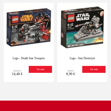
-10%
Últimas
-10%
Últimas
unidades
unidades
Lego - Death Star Troopers
Lego - Star Destroyer
Ver más
Ver más
16,00 €
9,99 €
14,40 €
8,99 €