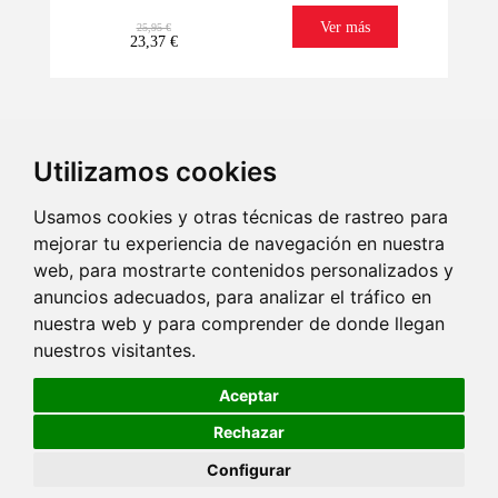
Ver más
25,95 €
23,37 €
Utilizamos cookies
Usamos cookies y otras técnicas de rastreo para
mejorar tu experiencia de navegación en nuestra
web, para mostrarte contenidos personalizados y
Lo tenemos
Imaginación
Regala ilusión
Envío
seguro
Ultrarrápido
anuncios adecuados, para analizar el tráfico en
¡Últimas unidades!
nuestra web y para comprender de donde llegan
-
nuestros visitantes.
+
25,95 €
23,37 €
Aceptar
Rechazar
Añadir a carrito
Configurar
©2026 Deeps And Deeps. Todos los derechos reservados .
Aviso legal
|
Politica de
EN STOCK
cookies