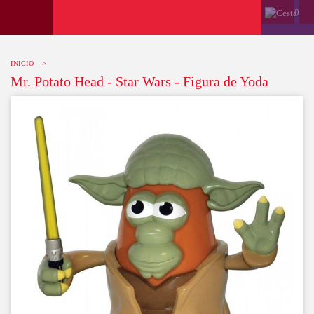
0
INICIO
>
Mr. Potato Head - Star Wars - Figura de Yoda
-10%