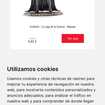
Schleich - La Liga de la Justicia - Batman
Ver más
10,95 €
9,85 €
Utilizamos cookies
Usamos cookies y otras técnicas de rastreo para
mejorar tu experiencia de navegación en nuestra
web, para mostrarte contenidos personalizados y
Lo tenemos
Imaginación
Regala ilusión
Envío
seguro
Ultrarrápido
anuncios adecuados, para analizar el tráfico en
¡Últimas unidades!
nuestra web y para comprender de donde llegan