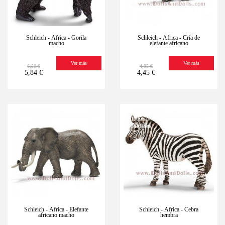
Schleich - África - Gorila
Schleich - África - Cría de
macho
elefante africano
Ver más
Ver más
6,50 €
4,95 €
5,84 €
4,45 €
-10%
Últimas
-10%
Últimas
unidades
unidades
Schleich - África - Elefante
Schleich - África - Cebra
africano macho
hembra