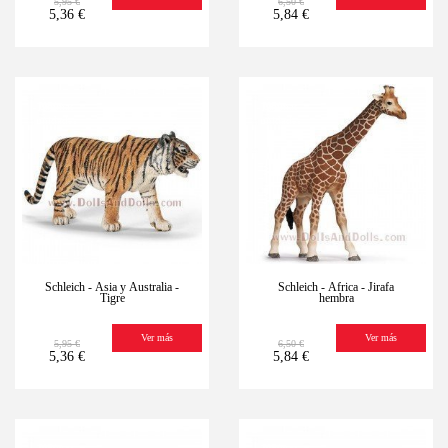
5,95 €
6,50 €
5,36 €
5,84 €
-10%
Últimas
-10%
Últimas
unidades
unidades
Schleich - Asia y Australia -
Schleich - África - Jirafa
Tigre
hembra
Ver más
Ver más
5,95 €
6,50 €
5,36 €
5,84 €