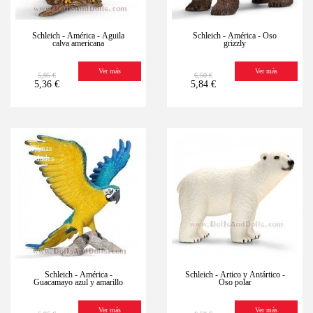
Schleich - América - Águila
Schleich - América - Oso
calva americana
grizzly
Ver más
Ver más
5,95 €
6,50 €
5,36 €
5,84 €
-10%
Últimas
-10%
Últimas
unidades
unidades
Schleich - América -
Schleich - Ártico y Antártico -
Guacamayo azul y amarillo
Oso polar
Ver más
Ver más