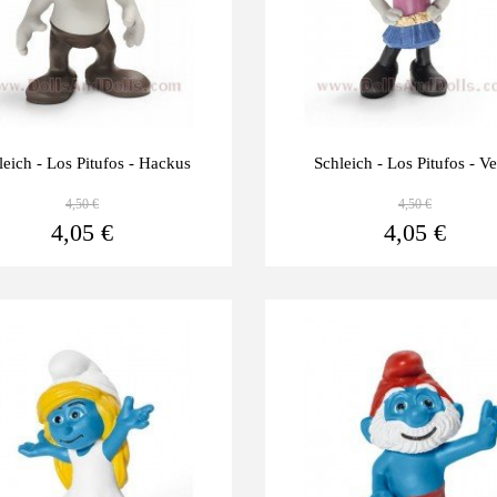
leich - Los Pitufos - Hackus
Schleich - Los Pitufos - V
4,50 €
4,50 €
Ver más
4,05 €
4,05 €
Últimas
-10%
unidades