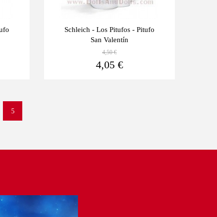
tufo
Schleich - Los Pitufos - Pitufo
San Valentín
4,50 €
Ver más
Ver más
4,05 €
5