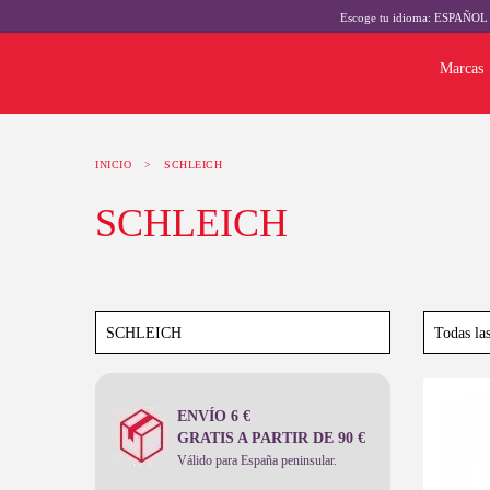
Escoge tu idioma:
ESPAÑO
Marcas
INICIO
>
SCHLEICH
SCHLEICH
Últimas
ENVÍO 6 €
-10%
unidades
GRATIS A PARTIR DE 90 €
Válido para España peninsular.