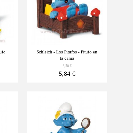
tufo
Schleich - Los Pitufos - Pitufo en
la cama
6,50 €
Ver más
Ver más
5,84 €
Últimas
-10%
unidades