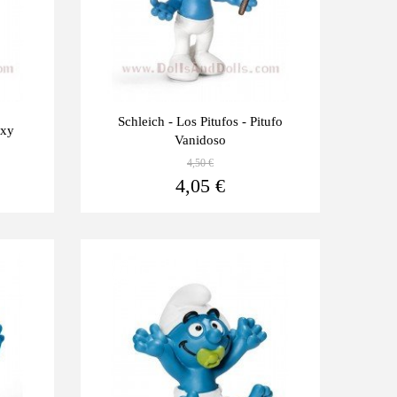
Schleich - Los Pitufos - Pitufo
exy
Vanidoso
4,50 €
Ver más
Ver más
4,05 €
Últimas
-10%
unidades