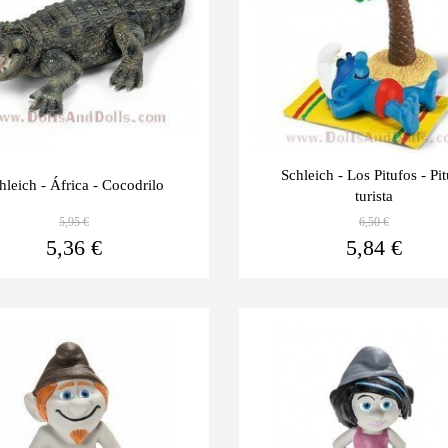
Schleich - Los Pitufos - Pi
hleich - África - Cocodrilo
turista
5,95 €
6,50 €
Ver más
5,36 €
5,84 €
Últimas
-10%
unidades