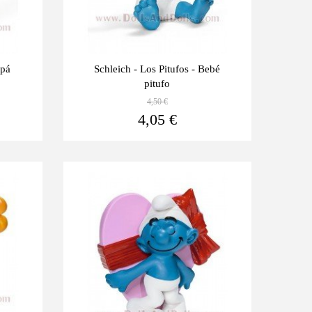
apá
Schleich - Los Pitufos - Bebé
pitufo
4,50 €
Ver más
Ver más
4,05 €
Últimas
-10%
unidades