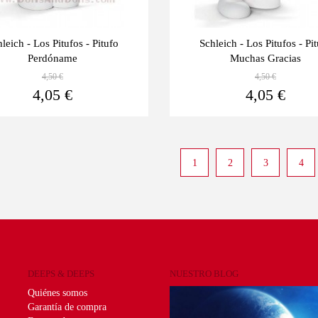
leich - Los Pitufos - Pitufo
Schleich - Los Pitufos - Pi
Perdóname
Muchas Gracias
4,50 €
4,50 €
Ver más
4,05 €
4,05 €
1
2
3
4
DEEPS & DEEPS
NUESTRO BLOG
Quiénes somos
Garantía de compra