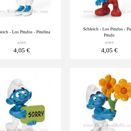
Schleich - Los Pitufos - P
eich - Los Pitufos - Pitufina
Pitufo
4,50 €
4,50 €
Ver más
4,05 €
4,05 €
Últimas
-10%
unidades