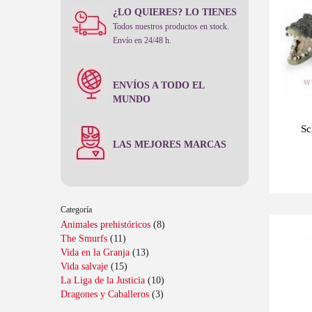
¿LO QUIERES? LO TIENES
Todos nuestros productos en stock.
Envío en 24/48 h.
ENVÍOS A TODO EL
MUNDO
Sc
LAS MEJORES MARCAS
Categoría
Animales prehistóricos
(8)
Últimas
The Smurfs
(11)
-10%
unidades
Vida en la Granja
(13)
Vida salvaje
(15)
La Liga de la Justicia
(10)
Dragones y Caballeros
(3)