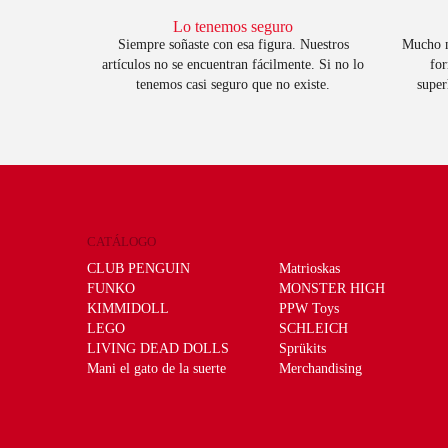
Lo tenemos seguro
Siempre soñaste con esa figura. Nuestros
Mucho m
artículos no se encuentran fácilmente. Si no lo
for
tenemos casi seguro que no existe.
super
CATÁLOGO
CLUB PENGUIN
Matrioskas
FUNKO
MONSTER HIGH
KIMMIDOLL
PPW Toys
LEGO
SCHLEICH
LIVING DEAD DOLLS
Sprükits
Mani el gato de la suerte
Merchandising