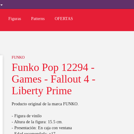
L
Figuras
Patterns
OFERTAS
E
FUNKO
Funko Pop 12294 -
Games - Fallout 4 -
Liberty Prime
Producto original de la marca FUNKO.
- Figura de vinilo
- Altura de la figura: 15.5 cm.
- Presentación: En caja con ventana
- Edad recomendada: +17