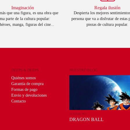
Imaginación
Regala ilusión
ás que una figura, es una obra que
Despierta los mejores sentimientos
ma parte de la cultura popular:
persona que va a disfrutar de estas
héroes, manga, figuras del cine...
piezas de cultura popular.
DEEPS & DEEPS
NUESTRO BLOG
Quiénes somos
Garantía de compra
Formas de pago
Envío y devoluciones
Contacto
13 JUNIO 2017
DRAGON BALL