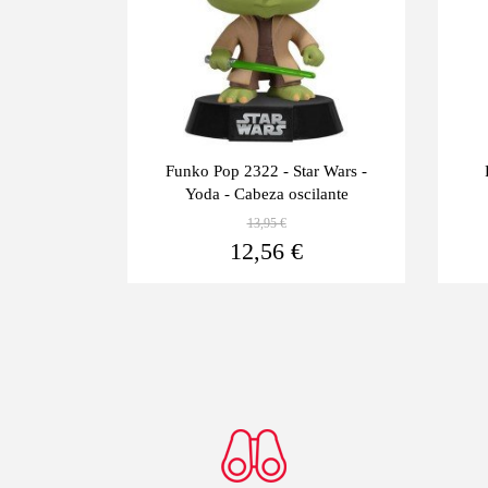
ovies -
Funko Pop 2322 - Star Wars -
Yoda - Cabeza oscilante
13,95 €
Ver más
Ver más
12,56 €