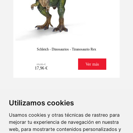
Schleich - Dinosaurios - Tiranosaurio Rex
Ver más
19,95 €
17,96 €
Utilizamos cookies
Usamos cookies y otras técnicas de rastreo para
mejorar tu experiencia de navegación en nuestra
web, para mostrarte contenidos personalizados y
Lo tenemos
Imaginación
Regala ilusión
Envío