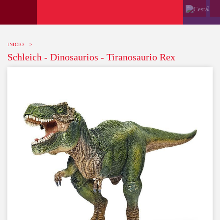
0
INICIO
>
Schleich - Dinosaurios - Tiranosaurio Rex
-10%