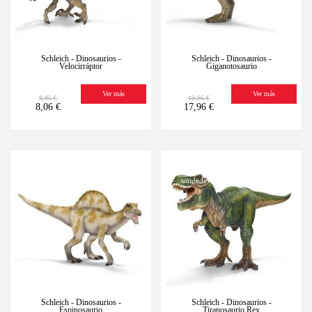
Schleich - Dinosaurios -
Schleich - Dinosaurios -
Velocirráptor
Giganotosaurio
Ver más
Ver más
8,95 €
19,95 €
8,06 €
17,96 €
-10%
Últimas
-10%
Últimas
unidades
unidades
Schleich - Dinosaurios -
Schleich - Dinosaurios -
Espinosaurio
Tiranosaurio Rex