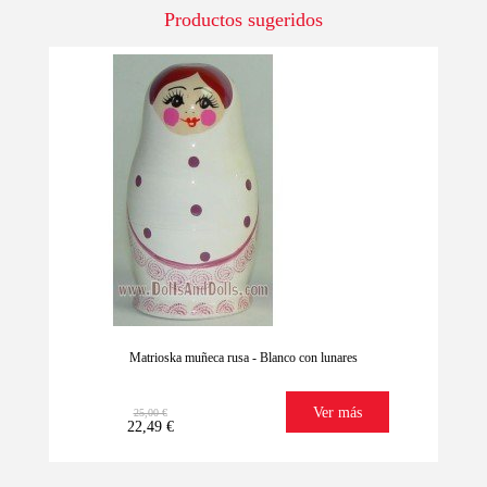
Productos sugeridos
-10%
Matrioska muñeca rusa - Blanco con lunares
Ver más
25,00 €
22,49 €