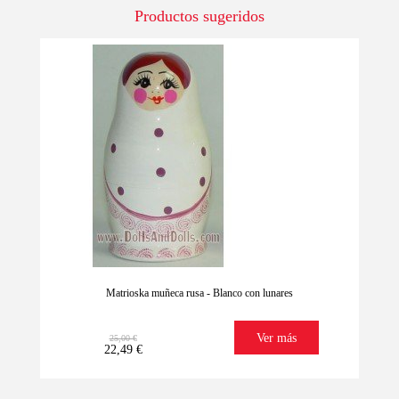
Productos sugeridos
-10%
Matrioska muñeca rusa - Blanco con lunares
Ver más
25,00 €
22,49 €