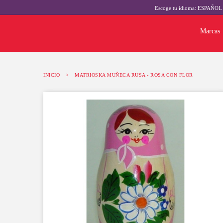
Escoge tu idioma:
ESPAÑO
Marcas
INICIO
>
MATRIOSKA MUÑECA RUSA - ROSA CON FLOR
-10%