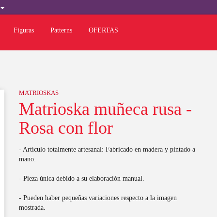
L
Figuras
Patterns
OFERTAS
MATRIOSKAS
Matrioska muñeca rusa -
Rosa con flor
- Artículo totalmente artesanal: Fabricado en madera y pintado a
mano.
- Pieza única debido a su elaboración manual.
- Pueden haber pequeñas variaciones respecto a la imagen
mostrada.