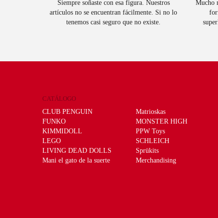
Siempre soñaste con esa figura. Nuestros
Mucho m
artículos no se encuentran fácilmente. Si no lo
for
tenemos casi seguro que no existe.
super
CATÁLOGO
CLUB PENGUIN
Matrioskas
FUNKO
MONSTER HIGH
KIMMIDOLL
PPW Toys
LEGO
SCHLEICH
LIVING DEAD DOLLS
Sprükits
Mani el gato de la suerte
Merchandising