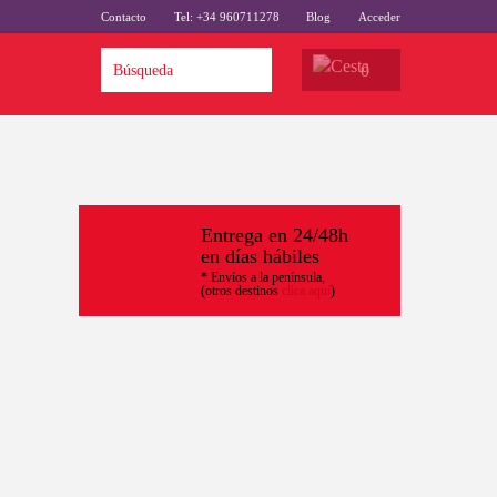
Contacto
Tel: +34 960711278
Blog
Acceder
0
Entrega en 24/48h
en días hábiles
* Envíos a la península,
(otros destinos
clica aquí
)