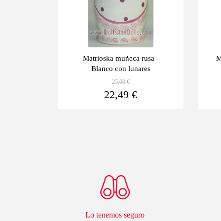
a - Rosa
Matrioska muñeca rusa -
M
Blanco con lunares
25,00 €
Ver más
Ver más
22,49 €
Lo tenemos seguro