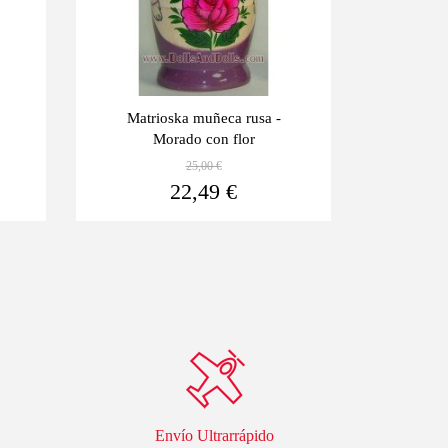
Matrioska muñeca rusa -
Matriosk
Morado con flor
25,00 €
Ver más
Ver más
22,49 €
Envío Ultrarrápido