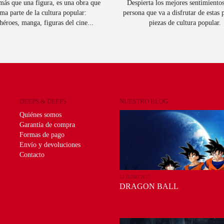
ás que una figura, es una obra que
Despierta los mejores sentimientos
ma parte de la cultura popular:
persona que va a disfrutar de estas
héroes, manga, figuras del cine...
piezas de cultura popular.
DEEPS & DEEPS
NUESTRO BLOG
Quiénes somos
Garantía de compra
Formas de pago
Envío y devoluciones
Contacto
13 JUNIO 2017
DRAGON BALL