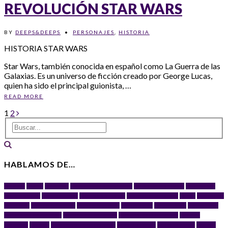
REVOLUCIÓN STAR WARS
BY
DEEPS&DEEPS
•
PERSONAJES
,
HISTORIA
HISTORIA STAR WARS
Star Wars, también conocida en español como La Guerra de las
Galaxias. Es un universo de ficción creado por George Lucas,
quien ha sido el principal guionista, …
READ MORE
1
2
HABLAMOS DE…
big eyes
Blythe
Colección
Colección de geyperman
Colección Star Wars
El Principito
extra maxi doll
Figuras Funko
Figuras Star Wars
Frases del Principito
Funko
Funko Pop!
gato chino
gato de la fortuna
gato de la suerte
gato japonés
Geyper Man
Geyperman
historia de geyperman
Historia del Principito
Homenajes El Principito
Kenner
kimmidoll
kokeshi
La Guerra de las Galaxias
Lego Star Wars
Le Petit Prince
maneki