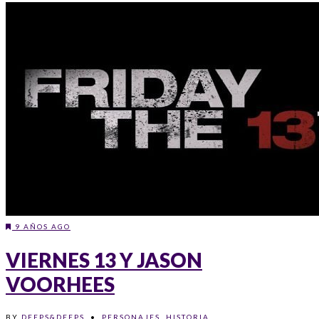
9 AÑOS AGO
VIERNES 13 Y JASON
VOORHEES
BY
DEEPS&DEEPS
•
PERSONAJES
,
HISTORIA