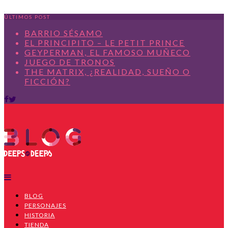
ÚLTIMOS POST
BARRIO SÉSAMO
EL PRINCIPITO – LE PETIT PRINCE
GEYPERMAN, EL FAMOSO MUÑECO
JUEGO DE TRONOS
THE MATRIX, ¿REALIDAD, SUEÑO O
FICCIÓN?
BLOG
PERSONAJES
HISTORIA
TIENDA