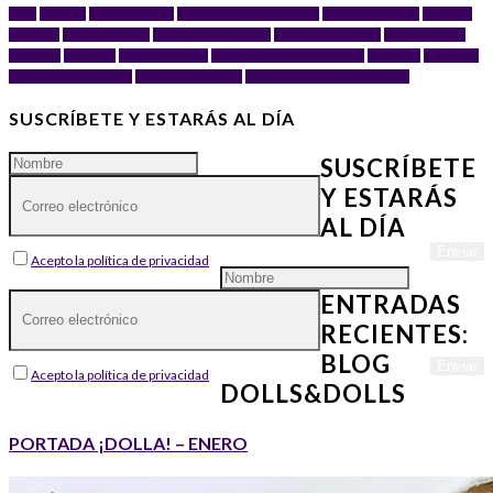
neko
maxi doll
Merchandising
Merchandising Star Wars
muñeco de acción
muñecos
de acción
Muñecos Funko
Película del Principito
Películas Star Wars
Personajes del
Principito
Principito
Principito frases
Reediciones de Geyperman
StarWars
Star Wars
Star Wars Celebration
Universo Expandido
Universo Expandido Star Wars
SUSCRÍBETE Y ESTARÁS AL DÍA
SUSCRÍBETE
Y ESTARÁS
AL DÍA
Acepto la política de privacidad
ENTRADAS
RECIENTES:
BLOG
Acepto la política de privacidad
DOLLS&DOLLS
PORTADA ¡DOLLA! – ENERO