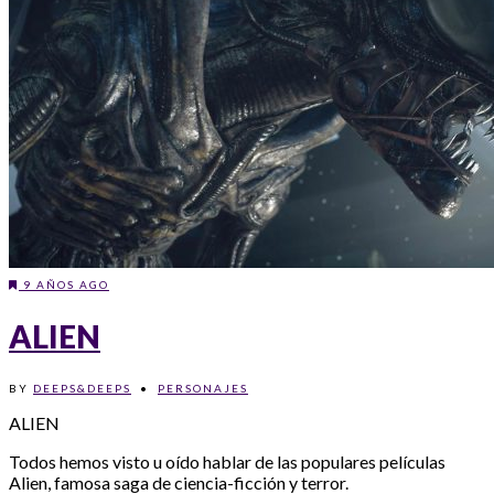
9 AÑOS AGO
ALIEN
BY
DEEPS&DEEPS
•
PERSONAJES
ALIEN
Todos hemos visto u oído hablar de las populares películas
Alien, famosa saga de ciencia-ficción y terror.