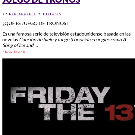
BY
DEEPS&DEEPS
•
HISTORIA
¿QUÉ ES JUEGO DE TRONOS?
Es una famosa serie de televisión estadounidense basada en las
novelas
Canción de hielo y fuego (conocida en inglés como A
Song of Ice and …
READ MORE