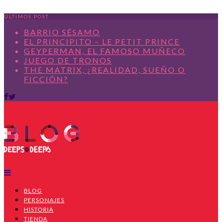
ÚLTIMOS POST
BARRIO SÉSAMO
EL PRINCIPITO – LE PETIT PRINCE
GEYPERMAN, EL FAMOSO MUÑECO
JUEGO DE TRONOS
THE MATRIX, ¿REALIDAD, SUEÑO O
FICCIÓN?
BLOG
PERSONAJES
HISTORIA
TIENDA