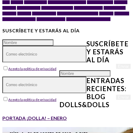
neko
maxi doll
Merchandising
Merchandising Star Wars
muñeco de acción
muñecos
de acción
Muñecos Funko
Película del Principito
Películas Star Wars
Personajes del
Principito
Principito
Principito frases
Reediciones de Geyperman
StarWars
Star Wars
Star Wars Celebration
Universo Expandido
Universo Expandido Star Wars
SUSCRÍBETE Y ESTARÁS AL DÍA
SUSCRÍBETE
Y ESTARÁS
AL DÍA
Acepto la política de privacidad
ENTRADAS
RECIENTES:
BLOG
Acepto la política de privacidad
DOLLS&DOLLS
PORTADA ¡DOLLA! – ENERO