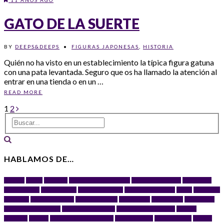
GATO DE LA SUERTE
BY
DEEPS&DEEPS
•
FIGURAS JAPONESAS
,
HISTORIA
Quién no ha visto en un establecimiento la típica figura gatuna
con una pata levantada. Seguro que os ha llamado la atención al
entrar en una tienda o en un …
READ MORE
1
2
HABLAMOS DE…
big eyes
Blythe
Colección
Colección de geyperman
Colección Star Wars
El Principito
extra maxi doll
Figuras Funko
Figuras Star Wars
Frases del Principito
Funko
Funko Pop!
gato chino
gato de la fortuna
gato de la suerte
gato japonés
Geyper Man
Geyperman
historia de geyperman
Historia del Principito
Homenajes El Principito
Kenner
kimmidoll
kokeshi
La Guerra de las Galaxias
Lego Star Wars
Le Petit Prince
maneki